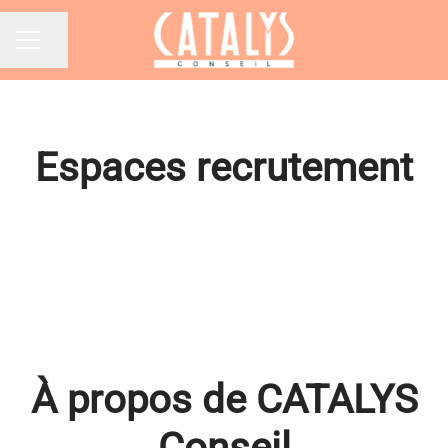
Partager la page
Menu carrière
Espaces recrutement
Rejoindre CATALYS Conseil
Rejoindre nos clients
À propos de CATALYS
Conseil