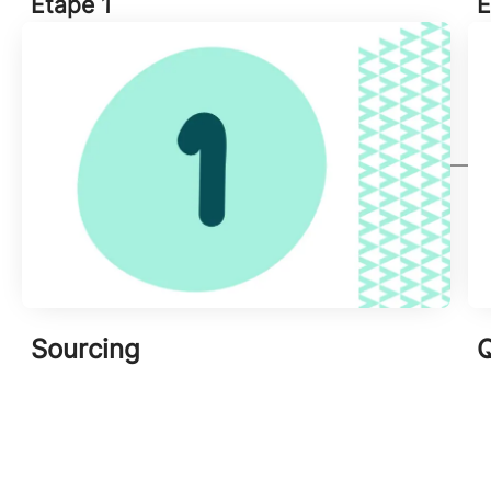
Etape 1
E
Sourcing
Q